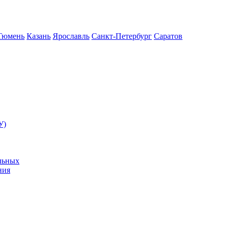
Тюмень
Казань
Ярославль
Санкт-Петербург
Саратов
У)
льных
ния