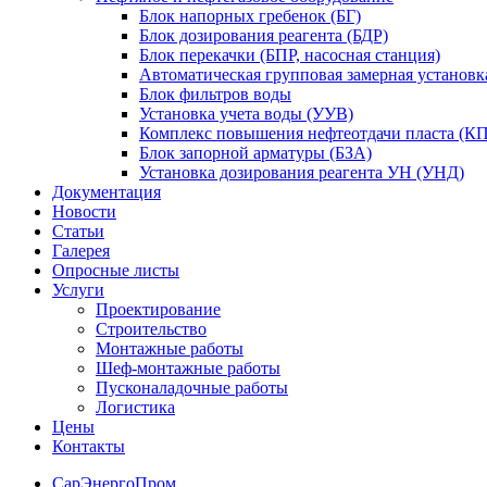
Блок напорных гребенок (БГ)
Блок дозирования реагента (БДР)
Блок перекачки (БПР, насосная станция)
Автоматическая групповая замерная установк
Блок фильтров воды
Установка учета воды (УУВ)
Комплекс повышения нефтеотдачи пласта (
Блок запорной арматуры (БЗА)
Установка дозирования реагента УН (УНД)
Документация
Новости
Статьи
Галерея
Опросные листы
Услуги
Проектирование
Строительство
Монтажные работы
Шеф-монтажные работы
Пусконаладочные работы
Логистика
Цены
Контакты
СарЭнергоПром