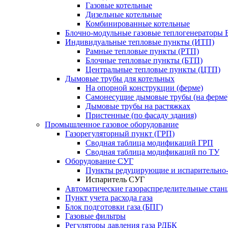
Газовые котельные
Дизельные котельные
Комбинированные котельные
Блочно-модульные газовые теплогенераторы 
Индивидуальные тепловые пункты (ИТП)
Рамные тепловые пункты (РТП)
Блочные тепловые пункты (БТП)
Центральные тепловые пункты (ЦТП)
Дымовые трубы для котельных
На опорной конструкции (ферме)
Самонесущие дымовые трубы (на ферме
Дымовые трубы на растяжках
Пристенные (по фасаду здания)
Промышленное газовое оборудование
Газорегуляторный пункт (ГРП)
Сводная таблица модификаций ГРП
Сводная таблица модификаций по ТУ
Оборудование СУГ
Пункты редуцирующие и испарительно
Испаритель СУГ
Автоматические газораспределительные ста
Пункт учета расхода газа
Блок подготовки газа (БПГ)
Газовые фильтры
Регуляторы давления газа РДБК