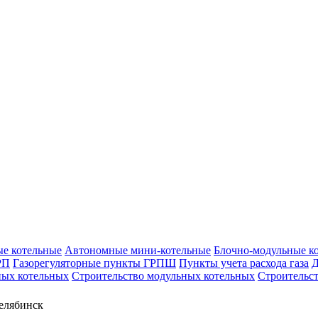
е котельные
Автономные мини-котельные
Блочно-модульные к
РП
Газорегуляторные пункты ГРПШ
Пункты учета расхода газа
Д
ых котельных
Строительство модульных котельных
Строительс
елябинск