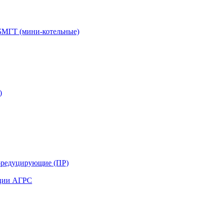
БМГТ (мини-котельные)
)
-редуцирующие (ПР)
нции АГРС