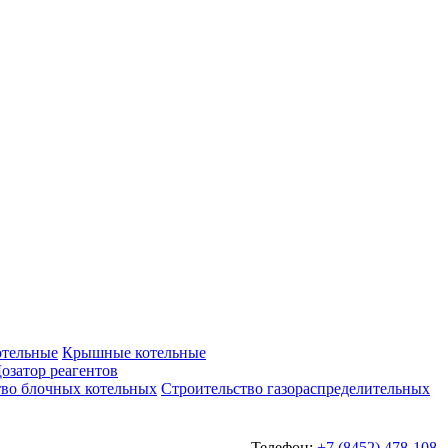
отельные
Крышные котельные
озатор реагентов
тво блочных котельных
Строительство газораспределительных
Телефон:
+7 (8452) 478-108