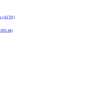
а (АГЗУ)
КПНП-М)