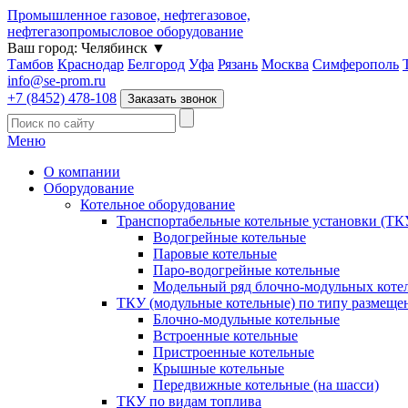
Промышленное газовое, нефтегазовое,
нефтегазопромысловое оборудование
Ваш город:
Челябинск
▼
Тамбов
Краснодар
Белгород
Уфа
Рязань
Москва
Симферополь
info@se-prom.ru
+7 (8452) 478-108
Заказать звонок
Меню
О компании
Оборудование
Котельное оборудование
Транспортабельные котельные установки (ТК
Водогрейные котельные
Паровые котельные
Паро-водогрейные котельные
Модельный ряд блочно-модульных коте
ТКУ (модульные котельные) по типу размеще
Блочно-модульные котельные
Встроенные котельные
Пристроенные котельные
Крышные котельные
Передвижные котельные (на шасси)
ТКУ по видам топлива