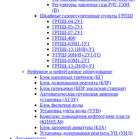
Регуляторы давления газа РДГ-150Н
(В)
Шкафные газорегуляторные пункты ГРПШ
ГРПШ-04-2У1
ГРПШ-05-2У1
ГРПШ-07-2У1
ГРПШ-400
ГРПШ-03М1-1У1
ГРПШ-13-1Н(В)-У1
УГРШ-50Н(В)-2У1-ГО
ГРПШ-03М1-2У1
ГРПШ-13-2Н(В)-У1
Нефтяное и нефтегазовое оборудование
Блок напорных гребенок (БГ)
Блок дозирования реагента (БДР)
Блок перекачки (БПР, насосная станция)
Автоматическая групповая замерная
установка (АГЗУ)
Блок фильтров воды
Установка учета воды (УУВ)
Комплекс повышения нефтеотдачи пласта
(КПНП-М)
Блок запорной арматуры (БЗА)
Установка дозирования реагента УН (УНД)
Документация