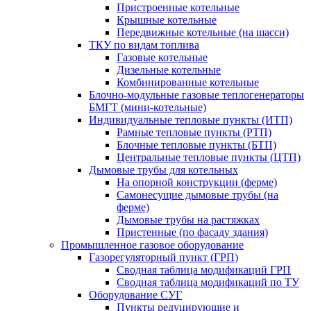
Пристроенные котельные
Крышные котельные
Передвижные котельные (на шасси)
ТКУ по видам топлива
Газовые котельные
Дизельные котельные
Комбинированные котельные
Блочно-модульные газовые теплогенераторы
БМГТ (мини-котельные)
Индивидуальные тепловые пункты (ИТП)
Рамные тепловые пункты (РТП)
Блочные тепловые пункты (БТП)
Центральные тепловые пункты (ЦТП)
Дымовые трубы для котельных
На опорной конструкции (ферме)
Самонесущие дымовые трубы (на
ферме)
Дымовые трубы на растяжках
Пристенные (по фасаду здания)
Промышленное газовое оборудование
Газорегуляторный пункт (ГРП)
Сводная таблица модификаций ГРП
Сводная таблица модификаций по ТУ
Оборудование СУГ
Пункты редуцирующие и