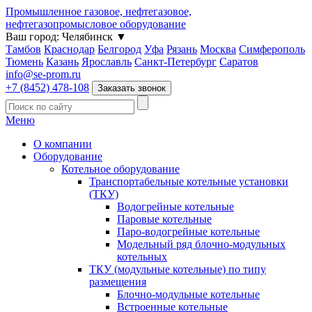
Промышленное газовое, нефтегазовое,
нефтегазопромысловое оборудование
Ваш город:
Челябинск
▼
Тамбов
Краснодар
Белгород
Уфа
Рязань
Москва
Симферополь
Тюмень
Казань
Ярославль
Санкт-Петербург
Саратов
info@se-prom.ru
+7 (8452) 478-108
Заказать звонок
Меню
О компании
Оборудование
Котельное оборудование
Транспортабельные котельные установки
(ТКУ)
Водогрейные котельные
Паровые котельные
Паро-водогрейные котельные
Модельный ряд блочно-модульных
котельных
ТКУ (модульные котельные) по типу
размещения
Блочно-модульные котельные
Встроенные котельные