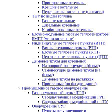
Пристроенные котельные
Крышные котельные
Передвижные котельные (на шасси)
ТКУ по видам топлива
Газовые котельные
Дизельные котельные
Комбинированные котельные
Блочно-модульные газовые теплогенераторы
БМГТ (мини-котельные)
Индивидуальные тепловые пункты (ИТП)
Рамные тепловые пункты (РТП)
Блочные тепловые пункты (БТП)
Центральные тепловые пункты (ЦТП)
Дымовые трубы для котельных
На опорной конструкции (ферме)
Самонесущие дымовые трубы (на
ферме)
Дымовые трубы на растяжках
Пристенные (по фасаду здания)
Промышленное газовое оборудование
Газорегуляторный пункт (ГРП)
Сводная таблица модификаций ГРП
Сводная таблица модификаций по ТУ
Оборудование СУГ
Пункты редуцирующие и