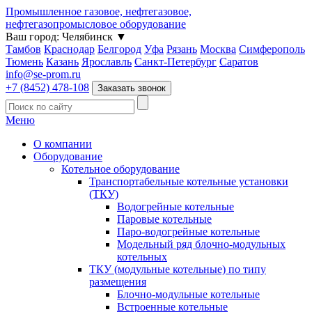
Промышленное газовое, нефтегазовое,
нефтегазопромысловое оборудование
Ваш город:
Челябинск
▼
Тамбов
Краснодар
Белгород
Уфа
Рязань
Москва
Симферополь
Тюмень
Казань
Ярославль
Санкт-Петербург
Саратов
info@se-prom.ru
+7 (8452) 478-108
Заказать звонок
Меню
О компании
Оборудование
Котельное оборудование
Транспортабельные котельные установки
(ТКУ)
Водогрейные котельные
Паровые котельные
Паро-водогрейные котельные
Модельный ряд блочно-модульных
котельных
ТКУ (модульные котельные) по типу
размещения
Блочно-модульные котельные
Встроенные котельные