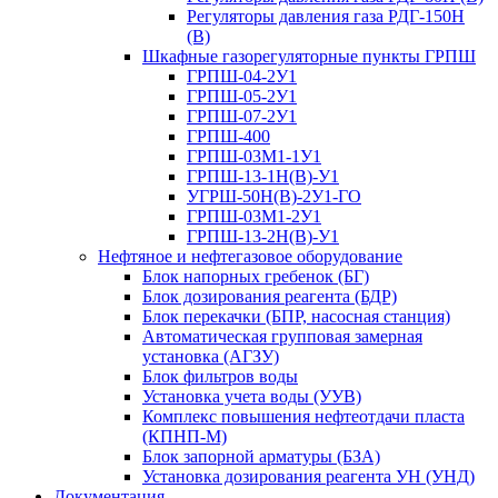
Регуляторы давления газа РДГ-150Н
(В)
Шкафные газорегуляторные пункты ГРПШ
ГРПШ-04-2У1
ГРПШ-05-2У1
ГРПШ-07-2У1
ГРПШ-400
ГРПШ-03М1-1У1
ГРПШ-13-1Н(В)-У1
УГРШ-50Н(В)-2У1-ГО
ГРПШ-03М1-2У1
ГРПШ-13-2Н(В)-У1
Нефтяное и нефтегазовое оборудование
Блок напорных гребенок (БГ)
Блок дозирования реагента (БДР)
Блок перекачки (БПР, насосная станция)
Автоматическая групповая замерная
установка (АГЗУ)
Блок фильтров воды
Установка учета воды (УУВ)
Комплекс повышения нефтеотдачи пласта
(КПНП-М)
Блок запорной арматуры (БЗА)
Установка дозирования реагента УН (УНД)
Документация