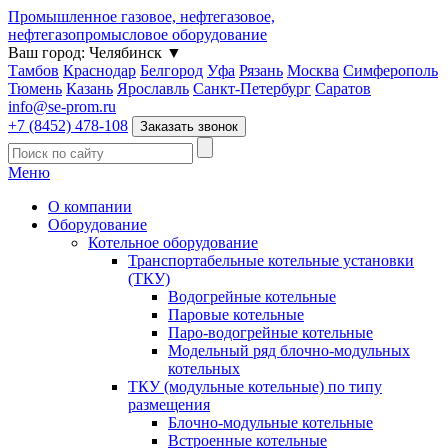
Промышленное газовое, нефтегазовое,
нефтегазопромысловое оборудование
Ваш город:
Челябинск
▼
Тамбов
Краснодар
Белгород
Уфа
Рязань
Москва
Симферополь
Тюмень
Казань
Ярославль
Санкт-Петербург
Саратов
info@se-prom.ru
+7 (8452) 478-108
Заказать звонок
Меню
О компании
Оборудование
Котельное оборудование
Транспортабельные котельные установки
(ТКУ)
Водогрейные котельные
Паровые котельные
Паро-водогрейные котельные
Модельный ряд блочно-модульных
котельных
ТКУ (модульные котельные) по типу
размещения
Блочно-модульные котельные
Встроенные котельные