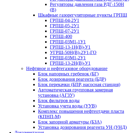
Регуляторы давления газа РДГ-150Н
(В)
Шкафные газорегуляторные пункты ГРПШ
ГРПШ-04-2У1
ГРПШ-05-2У1
ГРПШ-07-2У1
ГРПШ-400
ГРПШ-03М1-1У1
ГРПШ-13-1Н(В)-У1
УГРШ-50Н(В)-2У1-ГО
ГРПШ-03М1-2У1
ГРПШ-13-2Н(В)-У1
Нефтяное и нефтегазовое оборудование
Блок напорных гребенок (БГ)
Блок дозирования реагента (БДР)
Блок перекачки (БПР, насосная станция)
Автоматическая групповая замерная
установка (АГЗУ)
Блок фильтров воды
Установка учета воды (УУВ)
Комплекс повышения нефтеотдачи пласта
(КПНП-М)
Блок запорной арматуры (БЗА)
Установка дозирования реагента УН (УНД)
Документация