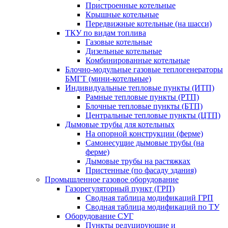
Пристроенные котельные
Крышные котельные
Передвижные котельные (на шасси)
ТКУ по видам топлива
Газовые котельные
Дизельные котельные
Комбинированные котельные
Блочно-модульные газовые теплогенераторы
БМГТ (мини-котельные)
Индивидуальные тепловые пункты (ИТП)
Рамные тепловые пункты (РТП)
Блочные тепловые пункты (БТП)
Центральные тепловые пункты (ЦТП)
Дымовые трубы для котельных
На опорной конструкции (ферме)
Самонесущие дымовые трубы (на
ферме)
Дымовые трубы на растяжках
Пристенные (по фасаду здания)
Промышленное газовое оборудование
Газорегуляторный пункт (ГРП)
Сводная таблица модификаций ГРП
Сводная таблица модификаций по ТУ
Оборудование СУГ
Пункты редуцирующие и