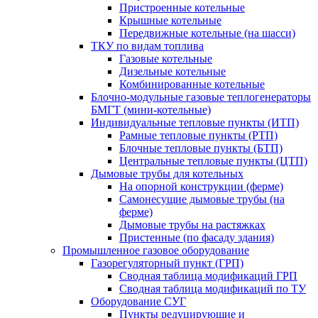
Пристроенные котельные
Крышные котельные
Передвижные котельные (на шасси)
ТКУ по видам топлива
Газовые котельные
Дизельные котельные
Комбинированные котельные
Блочно-модульные газовые теплогенераторы
БМГТ (мини-котельные)
Индивидуальные тепловые пункты (ИТП)
Рамные тепловые пункты (РТП)
Блочные тепловые пункты (БТП)
Центральные тепловые пункты (ЦТП)
Дымовые трубы для котельных
На опорной конструкции (ферме)
Самонесущие дымовые трубы (на
ферме)
Дымовые трубы на растяжках
Пристенные (по фасаду здания)
Промышленное газовое оборудование
Газорегуляторный пункт (ГРП)
Сводная таблица модификаций ГРП
Сводная таблица модификаций по ТУ
Оборудование СУГ
Пункты редуцирующие и