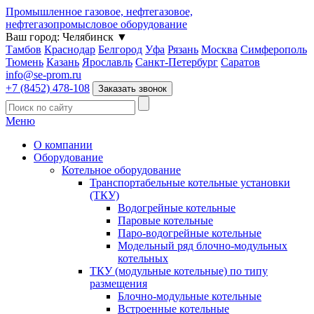
Промышленное газовое, нефтегазовое,
нефтегазопромысловое оборудование
Ваш город:
Челябинск
▼
Тамбов
Краснодар
Белгород
Уфа
Рязань
Москва
Симферополь
Тюмень
Казань
Ярославль
Санкт-Петербург
Саратов
info@se-prom.ru
+7 (8452) 478-108
Заказать звонок
Меню
О компании
Оборудование
Котельное оборудование
Транспортабельные котельные установки
(ТКУ)
Водогрейные котельные
Паровые котельные
Паро-водогрейные котельные
Модельный ряд блочно-модульных
котельных
ТКУ (модульные котельные) по типу
размещения
Блочно-модульные котельные
Встроенные котельные