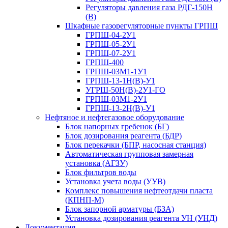
Регуляторы давления газа РДГ-150Н
(В)
Шкафные газорегуляторные пункты ГРПШ
ГРПШ-04-2У1
ГРПШ-05-2У1
ГРПШ-07-2У1
ГРПШ-400
ГРПШ-03М1-1У1
ГРПШ-13-1Н(В)-У1
УГРШ-50Н(В)-2У1-ГО
ГРПШ-03М1-2У1
ГРПШ-13-2Н(В)-У1
Нефтяное и нефтегазовое оборудование
Блок напорных гребенок (БГ)
Блок дозирования реагента (БДР)
Блок перекачки (БПР, насосная станция)
Автоматическая групповая замерная
установка (АГЗУ)
Блок фильтров воды
Установка учета воды (УУВ)
Комплекс повышения нефтеотдачи пласта
(КПНП-М)
Блок запорной арматуры (БЗА)
Установка дозирования реагента УН (УНД)
Документация