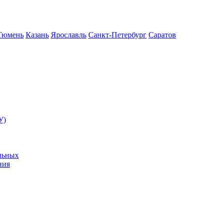
Тюмень
Казань
Ярославль
Санкт-Петербург
Саратов
У)
льных
ния