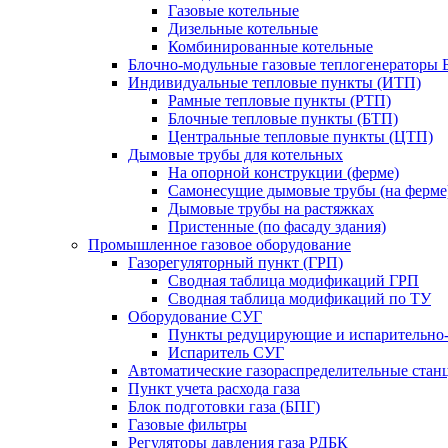
Газовые котельные
Дизельные котельные
Комбинированные котельные
Блочно-модульные газовые теплогенераторы 
Индивидуальные тепловые пункты (ИТП)
Рамные тепловые пункты (РТП)
Блочные тепловые пункты (БТП)
Центральные тепловые пункты (ЦТП)
Дымовые трубы для котельных
На опорной конструкции (ферме)
Самонесущие дымовые трубы (на ферме
Дымовые трубы на растяжках
Пристенные (по фасаду здания)
Промышленное газовое оборудование
Газорегуляторный пункт (ГРП)
Сводная таблица модификаций ГРП
Сводная таблица модификаций по ТУ
Оборудование СУГ
Пункты редуцирующие и испарительно
Испаритель СУГ
Автоматические газораспределительные ста
Пункт учета расхода газа
Блок подготовки газа (БПГ)
Газовые фильтры
Регуляторы давления газа РДБК