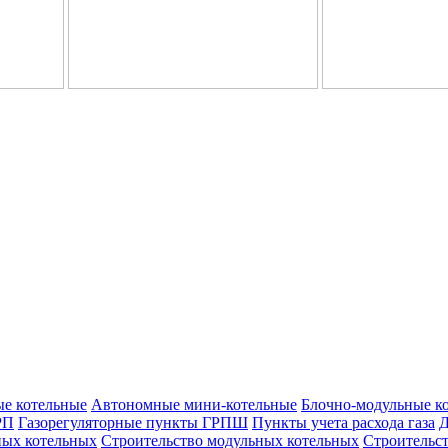
е котельные
Автономные мини-котельные
Блочно-модульные к
РП
Газорегуляторные пункты ГРПШ
Пункты учета расхода газа
Д
ых котельных
Строительство модульных котельных
Строительс