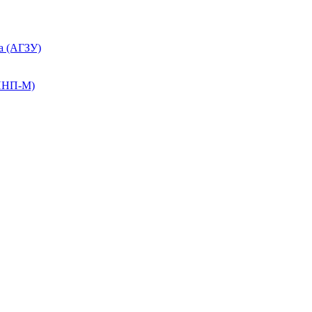
а (АГЗУ)
КПНП-М)