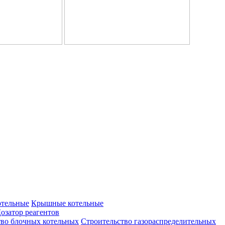
отельные
Крышные котельные
озатор реагентов
тво блочных котельных
Строительство газораспределительных