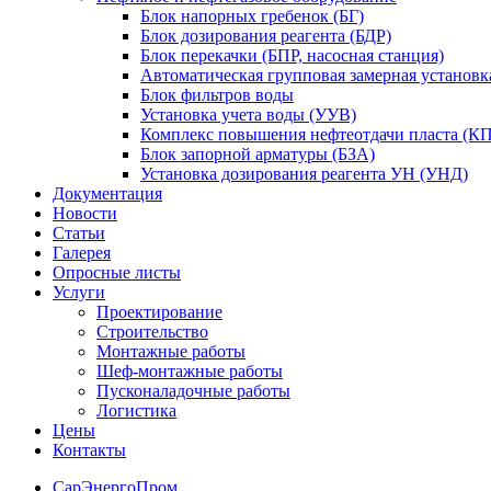
Блок напорных гребенок (БГ)
Блок дозирования реагента (БДР)
Блок перекачки (БПР, насосная станция)
Автоматическая групповая замерная установк
Блок фильтров воды
Установка учета воды (УУВ)
Комплекс повышения нефтеотдачи пласта (
Блок запорной арматуры (БЗА)
Установка дозирования реагента УН (УНД)
Документация
Новости
Статьи
Галерея
Опросные листы
Услуги
Проектирование
Строительство
Монтажные работы
Шеф-монтажные работы
Пусконаладочные работы
Логистика
Цены
Контакты
СарЭнергоПром