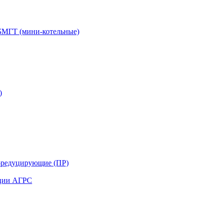
БМГТ (мини-котельные)
)
-редуцирующие (ПР)
нции АГРС